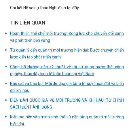
Chi tiết Hồ sơ dự thảo Nghị định
tại đây
.
TIN LIÊN QUAN
Hoàn thiện thể chế môi trường: Động lực cho chuyển đổi xanh
và phát triển bền vững
Từ quản lý đến quản trị môi trường hiện đại: Bước chuyển chiến
lược kiến tạo phát triển xanh
Công bố Hướng dẫn kỹ thuật về tái sử dụng nước thải công
nghiệp, thúc đẩy kinh tế tuần hoàn tại Việt Nam
Bão cát và bão bụi: Mối đe dọa gia tăng từ suy thoái đất và biến
đổi khí hậu
DIỄN ĐÀN QUỐC GIA VỀ MÔI TRƯỜNG VÀ KHÍ HẬU: TỪ CHÍNH
SÁCH ĐẾN HÀNH ĐỘNG
Kiến tạo nền văn minh sinh thái từ nền tảng quản trị môi trường
hiện đại