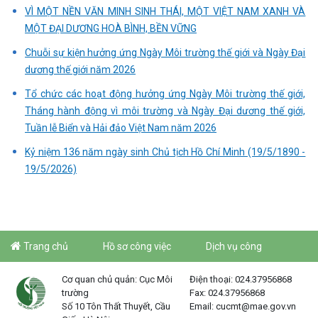
VÌ MỘT NỀN VĂN MINH SINH THÁI, MỘT VIỆT NAM XANH VÀ
MỘT ĐẠI DƯƠNG HOÀ BÌNH, BỀN VỮNG
Chuỗi sự kiện hưởng ứng Ngày Môi trường thế giới và Ngày Đại
dương thế giới năm 2026
Tổ chức các hoạt động hưởng ứng Ngày Môi trường thế giới,
Tháng hành động vì môi trường và Ngày Đại dương thế giới,
Tuần lễ Biển và Hải đảo Việt Nam năm 2026
Kỷ niệm 136 năm ngày sinh Chủ tịch Hồ Chí Minh (19/5/1890 -
19/5/2026)
Trang chủ
Hồ sơ công việc
Dịch vụ công
Cơ quan chủ quản: Cục Môi
Điện thoại: 024.37956868
trường
Fax: 024.37956868
Số 10 Tôn Thất Thuyết, Cầu
Email: cucmt@mae.gov.vn