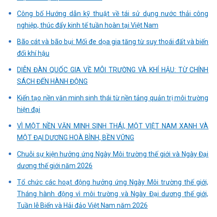
Công bố Hướng dẫn kỹ thuật về tái sử dụng nước thải công
nghiệp, thúc đẩy kinh tế tuần hoàn tại Việt Nam
Bão cát và bão bụi: Mối đe dọa gia tăng từ suy thoái đất và biến
đổi khí hậu
DIỄN ĐÀN QUỐC GIA VỀ MÔI TRƯỜNG VÀ KHÍ HẬU: TỪ CHÍNH
SÁCH ĐẾN HÀNH ĐỘNG
Kiến tạo nền văn minh sinh thái từ nền tảng quản trị môi trường
hiện đại
VÌ MỘT NỀN VĂN MINH SINH THÁI, MỘT VIỆT NAM XANH VÀ
MỘT ĐẠI DƯƠNG HOÀ BÌNH, BỀN VỮNG
Chuỗi sự kiện hưởng ứng Ngày Môi trường thế giới và Ngày Đại
dương thế giới năm 2026
Tổ chức các hoạt động hưởng ứng Ngày Môi trường thế giới,
Tháng hành động vì môi trường và Ngày Đại dương thế giới,
Tuần lễ Biển và Hải đảo Việt Nam năm 2026