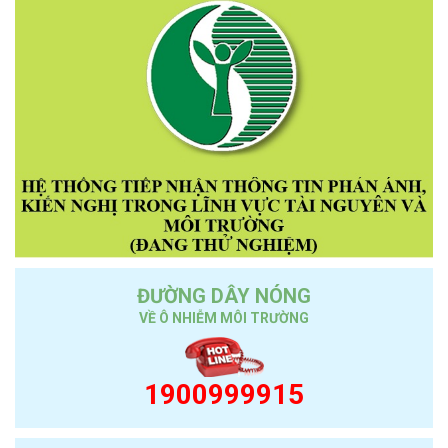
ĐƯỜNG DÂY NÓNG
VỀ Ô NHIỄM MÔI TRƯỜNG
1900999915