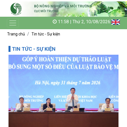
BỘ NÔNG NGHIỆP VÀ MÔI TRƯỜNG
CỤC MÔI TRƯỜNG
11:58 | Thứ 2, 10/08/2026
Trang chủ
Tin tức - Sự kiện
TIN TỨC - SỰ KIỆN