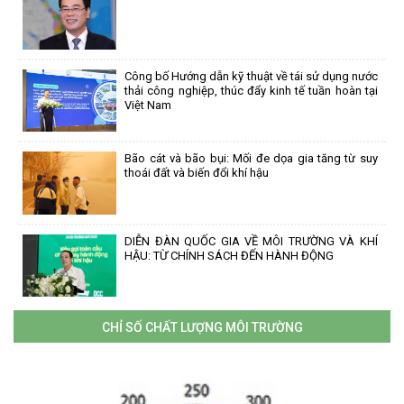
Công bố Hướng dẫn kỹ thuật về tái sử dụng nước
thải công nghiệp, thúc đẩy kinh tế tuần hoàn tại
Việt Nam
Bão cát và bão bụi: Mối đe dọa gia tăng từ suy
thoái đất và biến đổi khí hậu
DIỄN ĐÀN QUỐC GIA VỀ MÔI TRƯỜNG VÀ KHÍ
HẬU: TỪ CHÍNH SÁCH ĐẾN HÀNH ĐỘNG
CHỈ SỐ CHẤT LƯỢNG MÔI TRƯỜNG