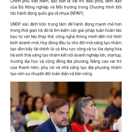
Chính phủ Việt Nam, đặc biệt là vai trò điều phối, lãnh đạo
của Bộ Nông nghiệp và Môi trường trong Chương trình Đối
tác hành động quốc gia về nhựa (NPAP).
UNDP xác định bốn trọng tâm để hành động mạnh mẽ hơn
trong thời gian tới đó là tìm kiếm các giải pháp tuần hoàn táo
bạo từ vật liệu thay thế, công nghệ thông minh đến mô hình
kinh doanh mới; Huy động đầu tư cho đổi mới sáng tạo nhằm
tạo đòn bẩy tài chính từ cả khu vực công và tư; Đa dạng hóa
hệ sinh thái sáng tạo nhằm kết nối doanh nghiệp lớn, startup,
trường đại học và cộng đồng địa phương; Nâng cao vai trò
của thanh niên, phụ nữ và nhà sáng tạo địa phương nhằm
tạo nên sự chuyển đổi toàn diện và bền vững.