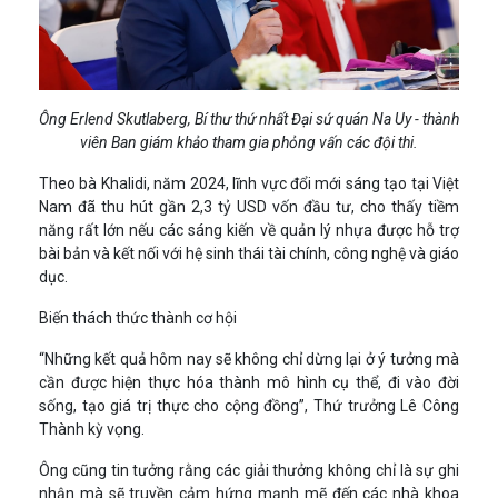
Ông Erlend Skutlaberg, Bí thư thứ nhất Đại sứ quán Na Uy - thành
viên Ban giám khảo tham gia phỏng vấn các đội thi.
Theo bà Khalidi, năm 2024, lĩnh vực đổi mới sáng tạo tại Việt
Nam đã thu hút gần 2,3 tỷ USD vốn đầu tư, cho thấy tiềm
năng rất lớn nếu các sáng kiến về quản lý nhựa được hỗ trợ
bài bản và kết nối với hệ sinh thái tài chính, công nghệ và giáo
dục.
Biến thách thức thành cơ hội
“Những kết quả hôm nay sẽ không chỉ dừng lại ở ý tưởng mà
cần được hiện thực hóa thành mô hình cụ thể, đi vào đời
sống, tạo giá trị thực cho cộng đồng”, Thứ trưởng Lê Công
Thành kỳ vọng.
Ông cũng tin tưởng rằng các giải thưởng không chỉ là sự ghi
nhận mà sẽ truyền cảm hứng mạnh mẽ đến các nhà khoa