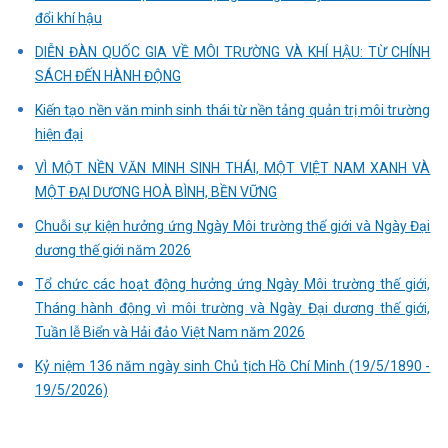
đổi khí hậu
DIỄN ĐÀN QUỐC GIA VỀ MÔI TRƯỜNG VÀ KHÍ HẬU: TỪ CHÍNH
SÁCH ĐẾN HÀNH ĐỘNG
Kiến tạo nền văn minh sinh thái từ nền tảng quản trị môi trường
hiện đại
VÌ MỘT NỀN VĂN MINH SINH THÁI, MỘT VIỆT NAM XANH VÀ
MỘT ĐẠI DƯƠNG HOÀ BÌNH, BỀN VỮNG
Chuỗi sự kiện hưởng ứng Ngày Môi trường thế giới và Ngày Đại
dương thế giới năm 2026
Tổ chức các hoạt động hưởng ứng Ngày Môi trường thế giới,
Tháng hành động vì môi trường và Ngày Đại dương thế giới,
Tuần lễ Biển và Hải đảo Việt Nam năm 2026
Kỷ niệm 136 năm ngày sinh Chủ tịch Hồ Chí Minh (19/5/1890 -
19/5/2026)