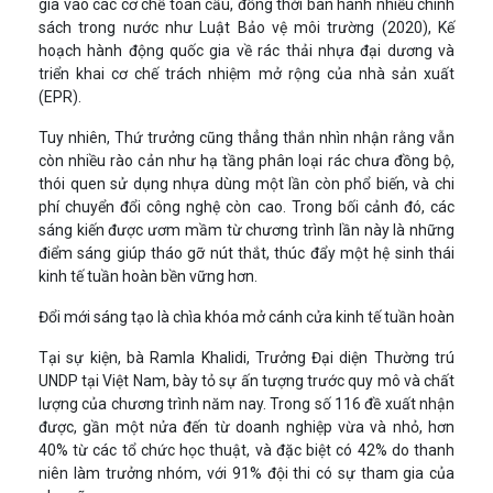
gia vào các cơ chế toàn cầu, đồng thời ban hành nhiều chính
sách trong nước như Luật Bảo vệ môi trường (2020), Kế
hoạch hành động quốc gia về rác thải nhựa đại dương và
triển khai cơ chế trách nhiệm mở rộng của nhà sản xuất
(EPR).
Tuy nhiên, Thứ trưởng cũng thẳng thắn nhìn nhận rằng vẫn
còn nhiều rào cản như hạ tầng phân loại rác chưa đồng bộ,
thói quen sử dụng nhựa dùng một lần còn phổ biến, và chi
phí chuyển đổi công nghệ còn cao. Trong bối cảnh đó, các
sáng kiến được ươm mầm từ chương trình lần này là những
điểm sáng giúp tháo gỡ nút thắt, thúc đẩy một hệ sinh thái
kinh tế tuần hoàn bền vững hơn.
Đổi mới sáng tạo là chìa khóa mở cánh cửa kinh tế tuần hoàn
Tại sự kiện, bà Ramla Khalidi, Trưởng Đại diện Thường trú
UNDP tại Việt Nam, bày tỏ sự ấn tượng trước quy mô và chất
lượng của chương trình năm nay. Trong số 116 đề xuất nhận
được, gần một nửa đến từ doanh nghiệp vừa và nhỏ, hơn
40% từ các tổ chức học thuật, và đặc biệt có 42% do thanh
niên làm trưởng nhóm, với 91% đội thi có sự tham gia của