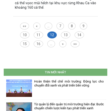
cá thể vọoc mũi hếch tại khu vực rừng Khau Ca vào
khoảng 160 cá thể.
««
«
…
7
8
9
10
11
12
13
14
15
16
…
»
»»
TIN MỚI NHẤT
Hoàn thiện thể chế môi trường: Động lực cho
chuyển đổi xanh và phát triển bền vững
Từ quản lý đến quản trị môi trường hiện đại: Bước
chuyển chiến lược kiến tạo phát triển xanh