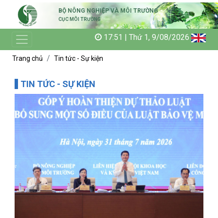
BỘ NÔNG NGHIỆP VÀ MÔI TRƯỜNG
CỤC MÔI TRƯỜNG
17:51 | Thứ 1, 9/08/2026
Trang chủ
Tin tức - Sự kiện
TIN TỨC - SỰ KIỆN