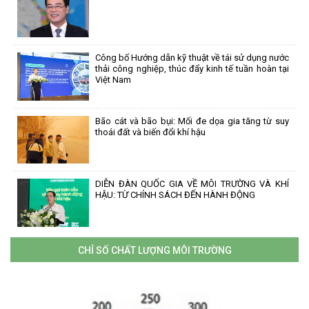
Công bố Hướng dẫn kỹ thuật về tái sử dụng nước
thải công nghiệp, thúc đẩy kinh tế tuần hoàn tại
Việt Nam
Bão cát và bão bụi: Mối đe dọa gia tăng từ suy
thoái đất và biến đổi khí hậu
DIỄN ĐÀN QUỐC GIA VỀ MÔI TRƯỜNG VÀ KHÍ
HẬU: TỪ CHÍNH SÁCH ĐẾN HÀNH ĐỘNG
CHỈ SỐ CHẤT LƯỢNG MÔI TRƯỜNG