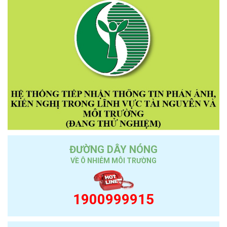
ĐƯỜNG DÂY NÓNG
VỀ Ô NHIỄM MÔI TRƯỜNG
1900999915