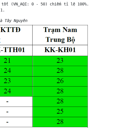
 tốt (VN_AQI: 0 - 50) chiếm tỉ lệ 100%.
 1.
à Tây Nguyên