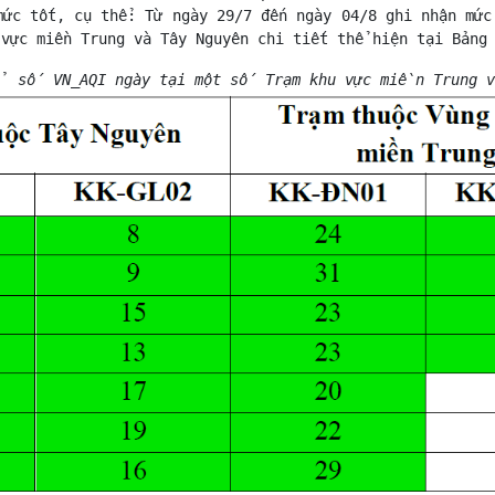
mức tốt, cụ thể: Từ ngày 29/7 đến ngày 04/8 ghi nhận mức
 vực miền Trung và Tây Nguyên chi tiết thể hiện tại Bảng
 số VN_AQI ngày tại một số Trạm khu vực miền Trung v