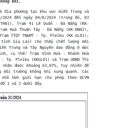
hông khí.
à địa phương tại khu vực miền Trung và
/2024 đến ngày 04/8/2024 (trong đó, 03
TTH01), Trạm 41 Lê Duẩn - Đà Nẵng (KK-
Trạm Hoà Thuận Tây - Đà Nẵng (KK-ĐN02),
Trạm TTQT TN&MT - Tp. Pleiku (KK-GL01);
 tỉnh Gia Lai) cho thấy chất lượng môi
iền Trung và Tây Nguyên dao động ở mức
ịnh, cụ thể: Trạm Vĩnh Hoà - Khánh Hoà
 - Tp. Pleiku (KKGL01) và Trạm UBND Thị
u nhận được khoảng 63,07%, tuy nhiên để
g môi trường không khí xung quanh. Các
 nhỏ hơn giới hạn cho phép theo QCVN
 đồ 1 và 2 dưới đây.