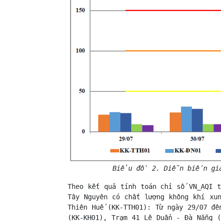
Biểu đồ 2. Diễn biến giá t
Theo kết quả tính toán chỉ số VN_AQI t
Tây Nguyên có chất lượng không khí xu
Thiên Huế (KK-TTH01): Từ ngày 29/07 đế
(KK-KH01), Trạm 41 Lê Duẩn - Đà Nẵng (