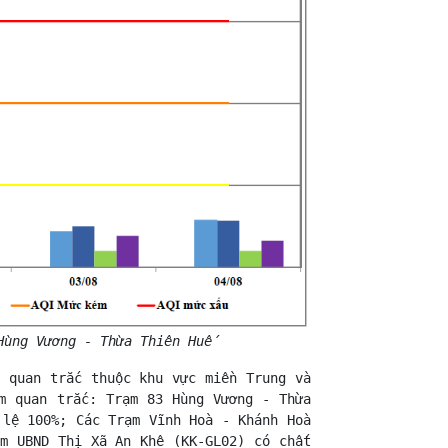
Hùng Vương - Thừa Thiên Huế
m quan trắc thuộc khu vực miền Trung và
m quan trắc: Trạm 83 Hùng Vương - Thừa
 lệ 100%; Các Trạm Vĩnh Hoà - Khánh Hoà
ạm UBND Thị Xã An Khê (KK-GL02) có chất