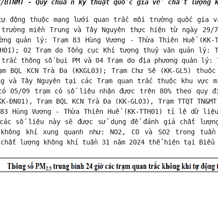
23/BTNMT - Quy chuẩn kỹ thuật quốc gia về chất lượng k
tự động thuộc mạng lưới quan trắc môi trường quốc gia v
 trường miền Trung và Tây Nguyên thực hiện từ ngày 29/7
ờng quản lý: Trạm 83 Hùng Vương - Thừa Thiên Huế (KK-
H01); 02 Trạm do Tổng cục Khí tượng thuỷ văn quản lý: 
 trắc thông số bụi PM và 04 Trạm do địa phương quản lý: 
ạm BQL KCN Trà Đa (KKGL03); Trạm Chư Sê (KK-GL5) thuộc
ng và Tây Nguyên tại các Trạm quan trắc thuộc khu vực m
có 05/09 trạm có số liệu nhận được trên 80% theo quy đ
KK-ĐN01), Trạm BQL KCN Trà Đa (KK-GL03), Trạm TTQT TN&MT
83 Hùng Vương - Thừa Thiên Huế (KK-TTH01) tỉ lệ dữ liệ
các số liệu này sẽ được sử dụng để đánh giá chất lượn
 không khí xung quanh như: NO2, CO và SO2 trong tuần
 chất lượng không khí tuần 31 năm 2024 thể hiện tại Biểu