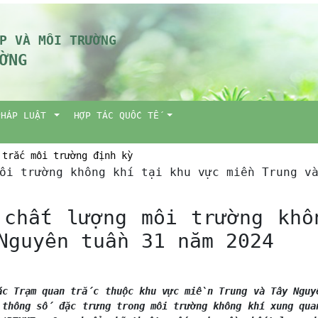
P VÀ MÔI TRƯỜNG
ỜNG
PHÁP LUẬT
HỢP TÁC QUỐC TẾ
 trắc môi trường định kỳ
môi trường không khí tại khu vực miền Trung v
 chất lượng môi trường khô
 Nguyên tuần 31 năm 2024
các Trạm quan trắc thuộc khu vực miền Trung và Tây Ng
thông số đặc trưng trong môi trường không khí xung qu