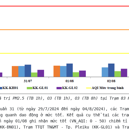
rị PM2.5 (TB 1h), O3 (TB 1h), O3 (TB 8h) tại Trạm 83 
uần 31 (từ ngày 29/7/2024 đến ngày 04/8/2024), các Trạ
ng quanh dao động ở mức tốt. Kết quả cụ thể tại các trạ
n ngày 01/08 ghi nhận mức tốt (VN_AQI: 0 - 50) chiếm tỉ
KK-ĐN01), Trạm TTQT TN&MT - Tp. Pleiku (KK-GL01) và Tr