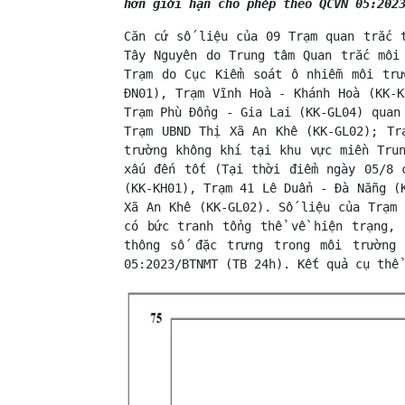
hơn giới hạn cho phép theo QCVN 05:20
Căn cứ số liệu của 09 Trạm quan trắc 
Tây Nguyên do Trung tâm Quan trắc môi
Trạm do Cục Kiểm soát ô nhiễm môi trư
ĐN01), Trạm Vĩnh Hoà - Khánh Hoà (KK-K
Trạm Phù Đổng - Gia Lai (KK-GL04) quan
Trạm UBND Thị Xã An Khê (KK-GL02); Tr
trường không khí tại khu vực miền Tru
xấu đến tốt (Tại thời điểm ngày 05/8 
(KK-KH01), Trạm 41 Lê Duẩn - Đà Nẵng (
Xã An Khê (KK-GL02). Số liệu của Trạm 
có bức tranh tổng thể về hiện trạng, 
thông số đặc trưng trong môi trường
05:2023/BTNMT (TB 24h). Kết quả cụ thể